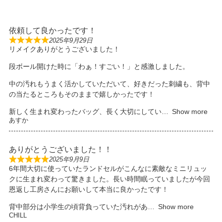
依頼して良かったです！
2025年9月29日
R
リメイクありがとうございました！
a
t
e
段ボール開けた時に「わぁ！すごい！」と感激しました。
d
5
o
中の汚れもうまく活かしていただいて、好きだった刺繍も、背中
u
の当たるところもそのままで嬉しかったです！
t
o
f
新しく生まれ変わったバッグ、長く大切にしてい
Show more
5
あすか
ありがとうございました！！
2025年9月9日
R
6年間大切に使っていたランドセルがこんなに素敵なミニリュッ
a
t
クに生まれ変わって驚きました。長い時間眠っていましたが今回
e
d
恩返し工房さんにお願いして本当に良かったです！
5
o
背中部分は小学生の頃背負っていた汚れがあ
Show more
u
t
CHILL
o